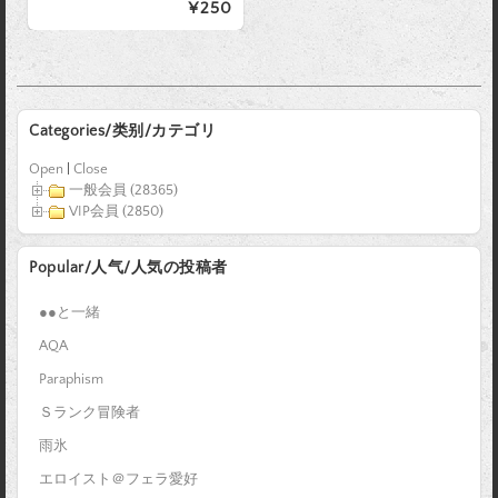
¥250
Categories/类别/カテゴリ
Open
|
Close
一般会員 (28365)
VIP会員 (2850)
Popular/人气/人気の投稿者
●●と一緒
AQA
Paraphism
Ｓランク冒険者
雨氷
エロイスト＠フェラ愛好