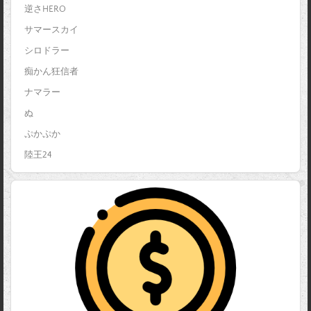
逆さHERO
サマースカイ
シロドラー
痴かん狂信者
ナマラー
ぬ
ぷかぷか
陸王24