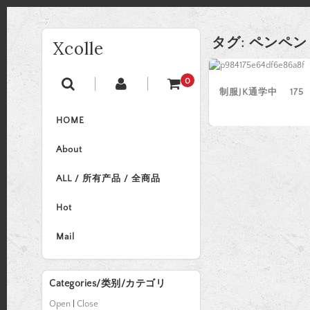
タグ:
ペンペン
Xcolle
0
制服JK通学中 175
HOME
About
ALL / 所有产品 / 全商品
Hot
Mail
Categories/类别/カテゴリ
Open
|
Close