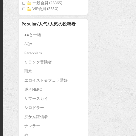
一般会員 (28365)
VIP会員 (2850)
Popular/人气/人気の投稿者
●●と一緒
AQA
Paraphism
Ｓランク冒険者
雨氷
エロイスト＠フェラ愛好
逆さHERO
サマースカイ
シロドラー
痴かん狂信者
ナマラー
ぬ