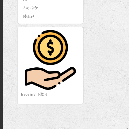
ぷかぷか
陸王24
Trade in / 下取り