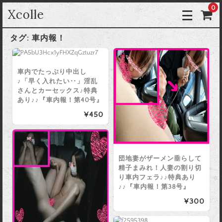
0
Xcolle
タグ:
車内報！
車内でたっぷり中出し
♪「早く入れたい‥」淫乱
さんとカーセックス♪特典
あり♪♪『車内報！第40号』
¥450
団地妻がザーメン垂らして
精子まみれ！人妻の割り切
り車内フェラ♪♪特典あり
♪♪『車内報！第38号』
¥300