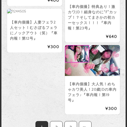
¥400
【車内個撮】特典あり！激
カワJD！細身なのに“F”カッ
プ！？そしてまさかの初カ
【車内個撮】人妻フェラ2
ーセックス！！！『車内
人セット！むさぼるフェラ
報！第23号』
にノックアウト（笑）『車
¥640
内報！第12号』
¥300
【車内個撮】大人気！めち
ゃカワ美人！20歳JDの車内
フェラ♪『車内報！第19
号』
¥300