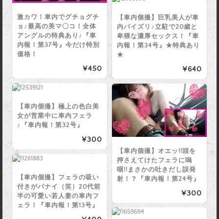
激カワ！車内でグチョグチ
【車内個撮】巨乳美人が車
ョ♪最高の美マ〇コ！全体
内パイズリ♪立駐で20歳と
アングルの特典あり♪『車
卑猥な濃厚セックス！『車
内報！第37号』今だけ特別
内報！第34号』★特典あり
価格！
★
¥450
¥640
【車内個撮】極上の色白美
女が営業中に車内フェラ
♪『車内報！第32号』
¥300
【車内個撮】オエッ!!頭を
押さえてけたフェラに嗚
咽!!まさかの吐きだし誤発
【車内個撮】フェラの吸い
射！？『車内報！第24号』
付きがパナイ（笑）20代前
¥300
半の可愛い若人妻の車内フ
ェラ！『車内報！第13号』