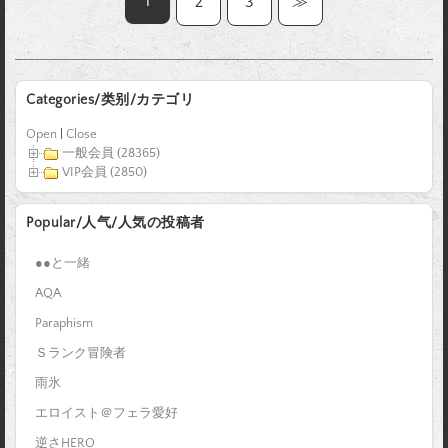
1
2
3
≫
Categories/类别/カテゴリ
Open
|
Close
一般会員 (28365)
VIP会員 (2850)
Popular/人气/人気の投稿者
●●と一緒
AQA
Paraphism
Ｓランク冒険者
雨氷
エロイスト＠フェラ愛好
逆さHERO