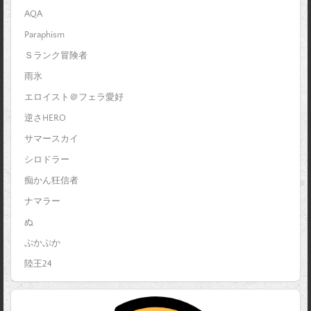
AQA
Paraphism
Ｓランク冒険者
雨氷
エロイスト＠フェラ愛好
逆さHERO
サマースカイ
シロドラー
痴かん狂信者
ナマラー
ぬ
ぷかぷか
陸王24