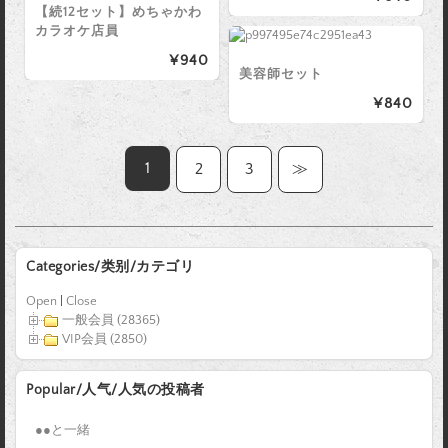
【続12セット】めちゃかわ
カラオケ店員
¥940
美容師セット
¥840
1
2
3
≫
Categories/类别/カテゴリ
Open
|
Close
一般会員 (28365)
VIP会員 (2850)
Popular/人气/人気の投稿者
●●と一緒