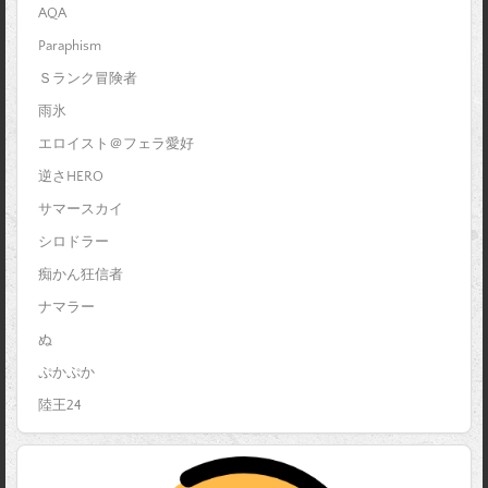
AQA
Paraphism
Ｓランク冒険者
雨氷
エロイスト＠フェラ愛好
逆さHERO
サマースカイ
シロドラー
痴かん狂信者
ナマラー
ぬ
ぷかぷか
陸王24