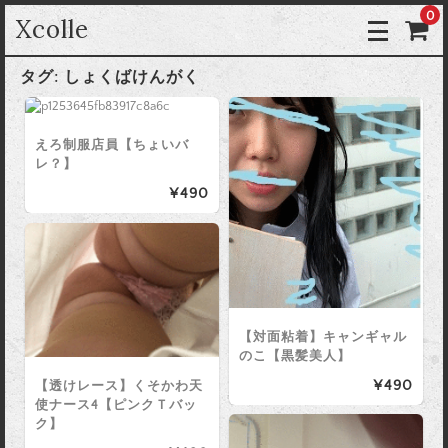
0
Xcolle
タグ:
しょくばけんがく
えろ制服店員【ちょいバ
レ？】
¥490
【対面粘着】キャンギャル
のこ【黒髪美人】
¥490
【透けレース】くそかわ天
使ナース4【ピンクＴバッ
ク】