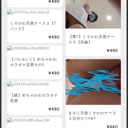
¥490
くそかわ天使ナース２【T
バック】
【青T】くそかわ天使ナー
¥490
ス３【目線】
¥490
【バレ&シミ】めちゃかわ
カラオケ店員その5
¥490
【続】めちゃかわカラオケ
店員
¥490
まさに天使くそかわナース
２日分ロリP&T
¥640