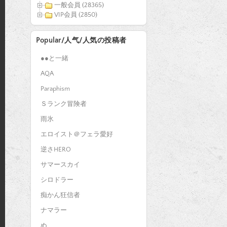
一般会員 (28365)
VIP会員 (2850)
Popular/人气/人気の投稿者
●●と一緒
AQA
Paraphism
Ｓランク冒険者
雨氷
エロイスト＠フェラ愛好
逆さHERO
サマースカイ
シロドラー
痴かん狂信者
ナマラー
ぬ