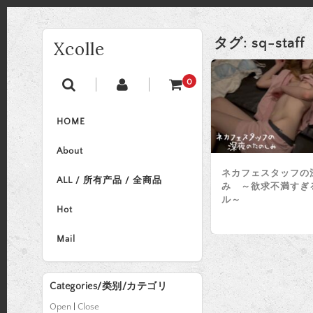
タグ:
sq-staff
Xcolle
0
HOME
About
ネカフェスタッフの
ALL / 所有产品 / 全商品
み ～欲求不満すぎ
ル～
Hot
Mail
Categories/类别/カテゴリ
Open
|
Close