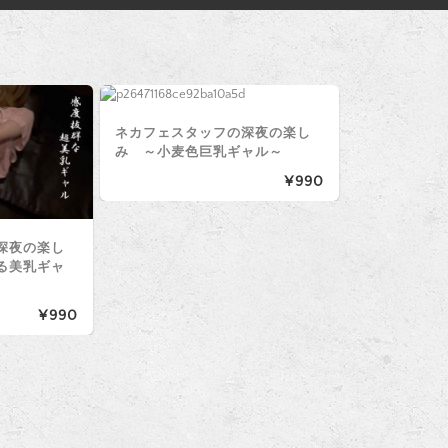
ネカフェスタッフの深夜の楽し
み ～小麦色巨乳ギャル～
¥990
深夜の楽し
る美乳ギャ
¥990