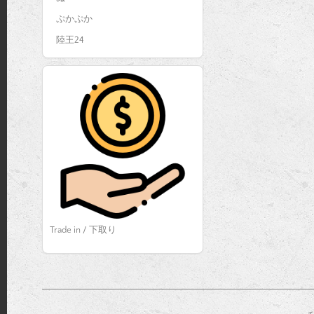
ぷかぷか
陸王24
Trade in / 下取り