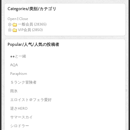
Categories/类别/カテゴリ
Open
|
Close
一般会員 (28365)
VIP会員 (2850)
Popular/人气/人気の投稿者
●●と一緒
AQA
Paraphism
Ｓランク冒険者
雨氷
エロイスト＠フェラ愛好
逆さHERO
サマースカイ
シロドラー