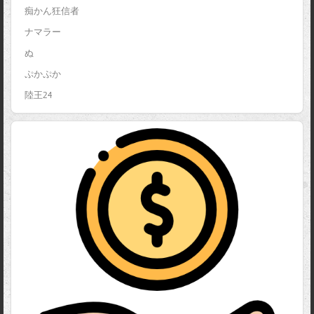
痴かん狂信者
ナマラー
ぬ
ぷかぷか
陸王24