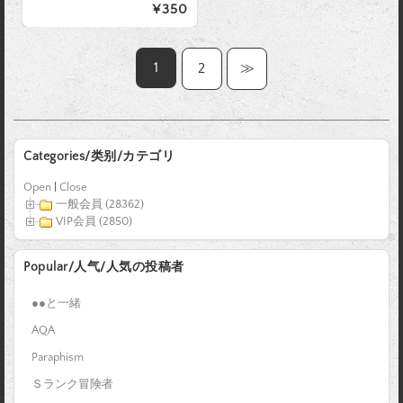
¥350
1
2
≫
Categories/类别/カテゴリ
Open
|
Close
一般会員 (28362)
VIP会員 (2850)
Popular/人气/人気の投稿者
●●と一緒
AQA
Paraphism
Ｓランク冒険者