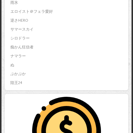
雨氷
エロイスト＠フェラ愛好
逆さHERO
サマースカイ
シロドラー
痴かん狂信者
ナマラー
ぬ
ぷかぷか
陸王24