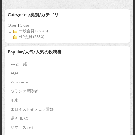
Categories/类别/カテゴリ
Open
|
Close
一般会員 (28375)
VIP会員 (2850)
Popular/人气/人気の投稿者
●●と一緒
AQA
Paraphism
Ｓランク冒険者
雨氷
エロイスト＠フェラ愛好
逆さHERO
サマースカイ