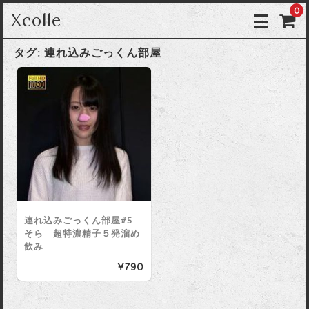
0
Xcolle
タグ:
連れ込みごっくん部屋
連れ込みごっくん部屋#5
そら 超特濃精子５発溜め
飲み
¥790