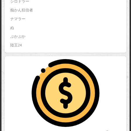
シロドラー
痴かん狂信者
ナマラー
ぬ
ぷかぷか
陸王24