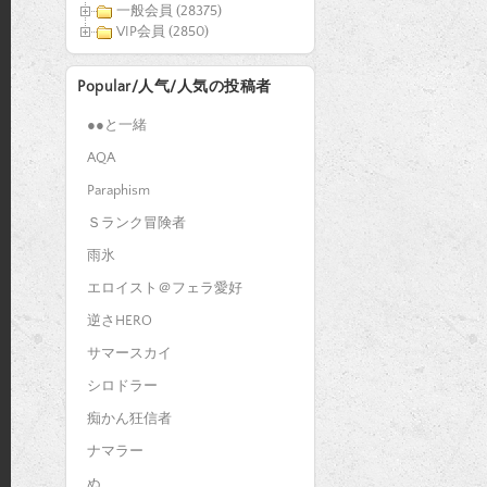
一般会員 (28375)
VIP会員 (2850)
Popular/人气/人気の投稿者
●●と一緒
AQA
Paraphism
Ｓランク冒険者
雨氷
エロイスト＠フェラ愛好
逆さHERO
サマースカイ
シロドラー
痴かん狂信者
ナマラー
ぬ