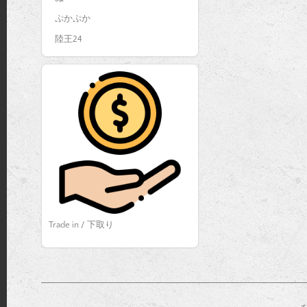
ぷかぷか
陸王24
Trade in / 下取り