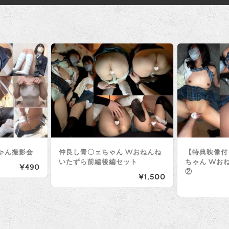
ゃん撮影会
仲良し青〇ェちゃん Wおねんね
【特典映像付
いたずら前編後編セット
ちゃん Wお
¥490
②
¥1,500