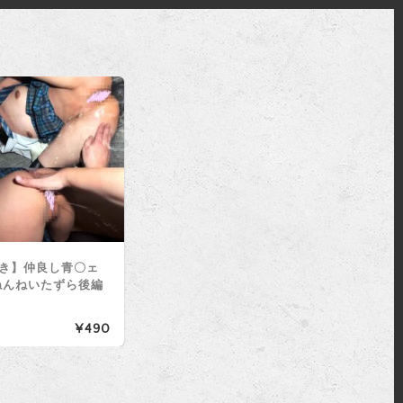
き】仲良し青〇ェ
ねんねいたずら後編
¥490