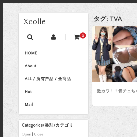
タグ:
TVA
Xcolle
0
HOME
About
ALL / 所有产品 / 全商品
激カワ！！青チェち
Hot
Mail
Categories/类别/カテゴリ
Open
|
Close