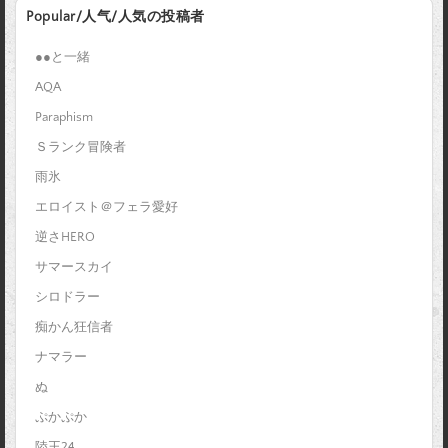
Popular/人气/人気の投稿者
●●と一緒
AQA
Paraphism
Ｓランク冒険者
雨氷
エロイスト＠フェラ愛好
逆さHERO
サマースカイ
シロドラー
痴かん狂信者
ナマラー
ぬ
ぷかぷか
陸王24