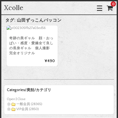
0
Xcolle
タグ:
山田ずっこんバッコン
奇跡の美ギャル 顔・おっ
ぱい・感度・愛嬌全て良し
の長身ギャル 個人撮影
完全オリジナル
¥490
Categories/类别/カテゴリ
Open
|
Close
一般会員 (28365)
VIP会員 (2850)