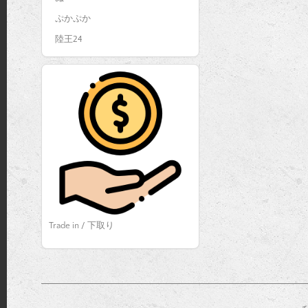
ぷかぷか
陸王24
Trade in / 下取り