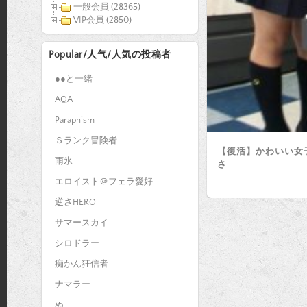
一般会員 (28365)
VIP会員 (2850)
Popular/人气/人気の投稿者
●●と一緒
AQA
Paraphism
Ｓランク冒険者
【復活】かわいい女
雨氷
さ
エロイスト＠フェラ愛好
逆さHERO
サマースカイ
シロドラー
痴かん狂信者
ナマラー
ぬ