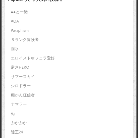
●●と一緒
AQA
Paraphism
Ｓランク冒険者
雨氷
エロイスト＠フェラ愛好
逆さHERO
サマースカイ
シロドラー
痴かん狂信者
ナマラー
ぬ
ぷかぷか
陸王24