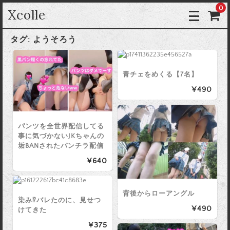
0
Xcolle
タグ:
ようそろう
青チェをめくる【7名】
¥490
パンツを全世界配信してる
事に気づかないJKちゃんの
垢BANされたパンチラ配信
¥640
背後からローアングル
染み⁉︎バレたのに、見せつ
¥490
けてきた
¥375