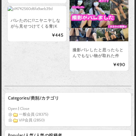
バレたのに!?ニヤニヤしな
がら見せつけてくる青JK
¥445
撮影バレしたと思ったらと
んでもない物が取れた件
¥490
Categories/类别/カテゴリ
Open
|
Close
一般会員 (28375)
VIP会員 (2850)
Popular/人气/人気の投稿者