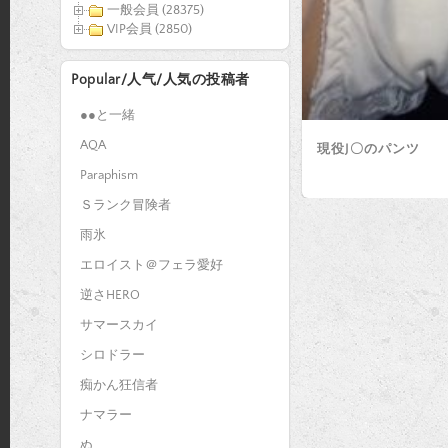
一般会員 (28375)
VIP会員 (2850)
Popular/人气/人気の投稿者
●●と一緒
AQA
現役J〇のパンツ
Paraphism
Ｓランク冒険者
雨氷
エロイスト＠フェラ愛好
逆さHERO
サマースカイ
シロドラー
痴かん狂信者
ナマラー
ぬ