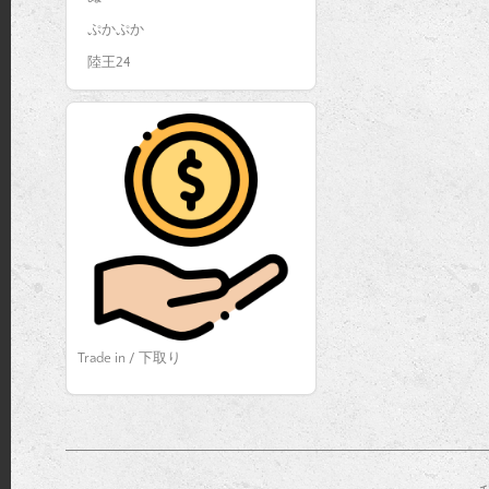
ぷかぷか
陸王24
Trade in / 下取り