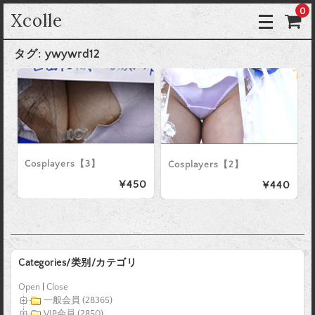
0
Xcolle
タグ:
ywywrd12
Cosplayers【3】
Cosplayers【2】
¥450
¥440
Categories/类别/カテゴリ
Open
|
Close
一般会員 (28365)
VIP会員 (2850)