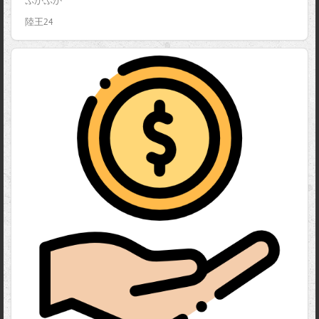
ぷかぷか
陸王24