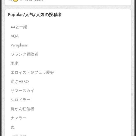
Popular/人气/人気の投稿者
●●と一緒
AQA
Paraphism
Ｓランク冒険者
雨氷
エロイスト＠フェラ愛好
逆さHERO
サマースカイ
シロドラー
痴かん狂信者
ナマラー
ぬ