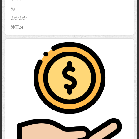
ぬ
ぷかぷか
陸王24