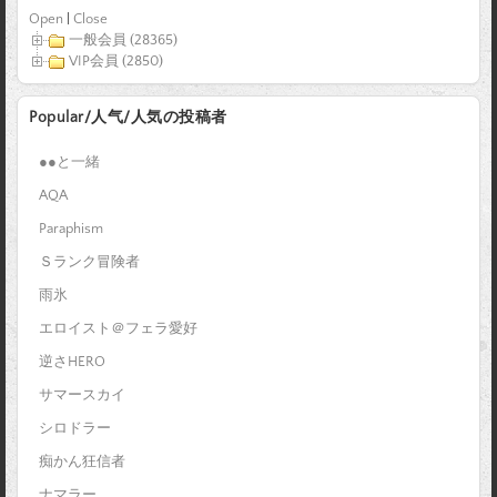
Open
|
Close
一般会員 (28365)
VIP会員 (2850)
Popular/人气/人気の投稿者
●●と一緒
AQA
Paraphism
Ｓランク冒険者
雨氷
エロイスト＠フェラ愛好
逆さHERO
サマースカイ
シロドラー
痴かん狂信者
ナマラー