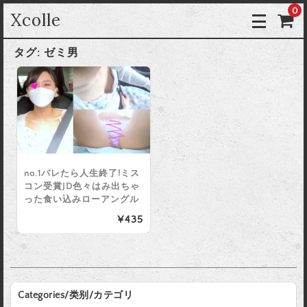
0
Xcolle
タグ:
ゼミ男
no.1バレたら人生終了!ミス
コン受賞JD色々はみ出ちゃ
った食い込みローアングル
¥435
Categories/类别/カテゴリ